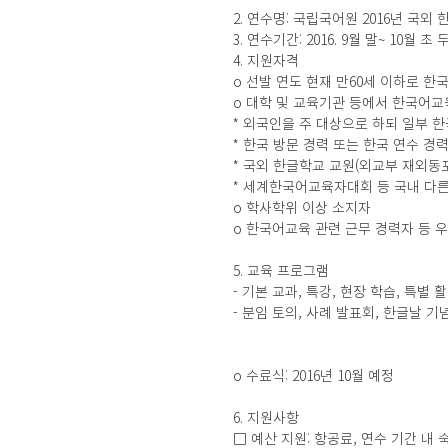
2. 연수명: 국립국어원 2016년 국외
3. 연수기간: 2016. 9월 말~ 10월
4. 지원자격
o 선발 연도 현재 만60세 이하로 한
o 대학 및 교육기관 등에서 한국어교
* 외국인을 주 대상으로 하되 일부 
* 한국 방문 경력 또는 한국 연수 경
* 국외 한글학교 교원(외교부 재외동
* 세계한국어교육자대회 등 국내 다른
o 학사학위 이상 소지자
o 한국어교육 관련 근무 경력자 등 
5. 교육 프로그램
- 기본 교과, 특강, 현장 학습, 특별
- 분임 토의, 사례 발표회, 한글날 기
o 수료식: 2016년 10월 예정
6. 지원사항
□ 예산 지원: 항공료, 연수 기간 내