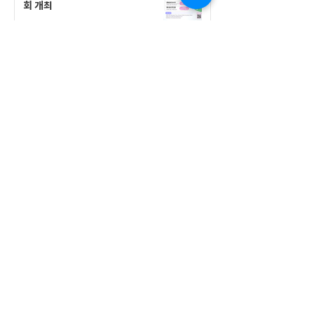
회 개최
공지사항
555 Avenue Road , Toronto,
Ontario, Canada M4V 2J7
T.
416-920-3809
/ F.
416-924-7305
E-mail:
kecca@korea.kr