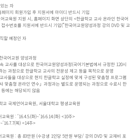
 있는 자
홈페이지 회원가입 후 지원서에 아이디 반드시 기입
교육원 지원 시, 홈페이지 화면 상단의 <한글학교 교사 온라인 한국어
접수번호를 지원서에 반드시 기입(“한국어교원양성과정 강의 DVD 및 교
재직할 예정인 자
인 한국어교원 양성과정
근속 교사를 대상으로 한국어교원양성과정(국어기본법에서 규정한 120시
하는 과정으로 한글학교 교사의 전문성 제고 등을 목적으로 운영
 교사들을 대상으로 현지 한글학교 실정에 맞게 구성된 맞춤형 프로그램
교사 맞춤형 온라인 연수」과정과는 별도로 운영되는 과정으로 수료시 한
 등에는 해당되지 않음
)
학교 국제언어교육원, 서울대학교 평생교육원
‘16.4.5.(화)~’16.6.14.(화) <10주>
’16.7.7(목) <14주>
원 : 총 83만원 (수강생 1인당 5만원 부담/ 강의 DVD 및 교재비 포