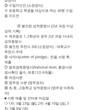
정양식)
③ 수업지도안 (소정양식)
※ 초등학교 학생을 대상으로 하는 40분 수업
용 지도안 
             ④ 봉인된 성적증명서 (2년 과정 이상 
성적 기록)
※ 재외동포 1, 2학년의 경우 2년 과정 이내의 
성적증명서
⑤ 봉인된 추천서 2매 (소정양식) - 대학교수 
추천서 우대
⑥ 서약서(Letter of pledge) - 친필 서명 후, 
제출
⑦ 범죄경력증명서(National level, 총영사관 
영사확인 필수, 유효기간 6개월)
⑧ 여권사본
⑨ 영주권 사본 (영주권자)
⑩ 초.중․고등학교 성적증명서 (영주권 미취득
자)
■ 서류 제출 및 인터뷰 마감일
❍ 1차: 3월 23일 (월), 2차: 4월 10일 (금), 3
차: 5월 8일 (금)