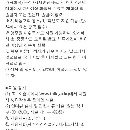
카공화국) 국적자 (시민권자)로서, 현지 4년제 
대학에서 2년 이상 과정을 수료한 재학생 및 
졸업자 또는 전문대 졸업(예정)자
※ 재외동포의 경우, 1,2학년도 지원 가능 (단, 
F4비자 요건 충족 필수)
※ 영주권 미취득자도 지원 가능하나, 현지에
서 초․중등학교 교육을 받고, 체류기간이 총 8
년 이상인 경우에 한함.
※ 복수(이중)국적자의 경우 비자가 발급되지 
않으므로, 국적이탈 후 비자발급 또는 한국 여
권으로 입국
❍ 신체 및 정신이 건강하며, 한국에 관심이 많
은 자
■ 지원 절차
(1)  TaLK 홈페이지(www.talk.go.kr)에서 지원
서 A, B 작성후 온라인 제출 
(2) 인터뷰 실시 및 관련서류 제출: 원본 각 1
부 (①~⑦,⑩), 사본 각 1부 (⑧,⑨)
① 지원서A (소정양식)
② 지원서B (자기건강진술서, 자기소개서: 소