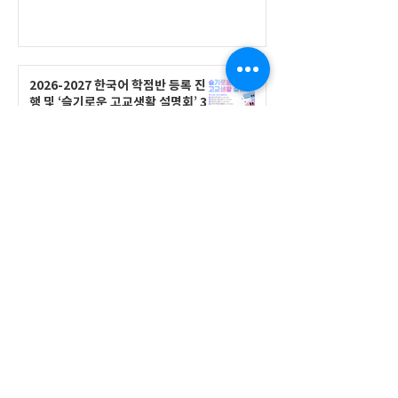
2026-2027 한국어 학점반 등록 진
행 및 ‘슬기로운 고교생활 설명회’ 3
회 개최
공지사항
555 Avenue Road , Toronto,
Ontario, Canada M4V 2J7
T.
416-920-3809
/ F.
416-924-7305
E-mail:
kecca@korea.kr