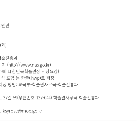
0만원 
(화)
 학술진흥과
ttp://www.nas.go.kr) 
: 제59회 대한민국학술원상 시상요강) 
지서식 포함)는 한글(.hwp)로 저장
문서 송부시 수신처 지정 방법: 교육부-학술원사무국-학술진흥과
 37길 59(우편번호 137-044) 학술원사무국 학술진흥과 
l: ksyrose@moe.go.kr