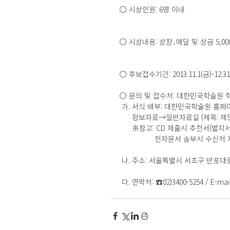
○ 시상인원: 6명 이내 
○ 시상내용: 상장․메달 및 상금 5,00
○ 후보접수기간: 2013.11.1(금)-12.31
○ 문의 및 접수처: 대한민국학술원
 가. 서식 배부: 대한민국학술원 홈페이지 (h
      정보자료→일반자료실 (제목
      ※참고: CD 제출시 추천서(별
                 전자
 나. 주소: 서울특별시 서초구 반포대로
 다. 연락처: ☎02)3400-5254 / E-mai