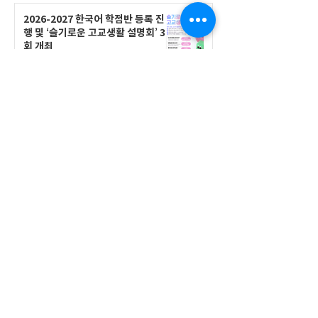
2026-2027 한국어 학점반 등록 진
행 및 ‘슬기로운 고교생활 설명회’ 3
회 개최
공지사항
555 Avenue Road , Toronto,
Ontario, Canada M4V 2J7
T.
416-920-3809
/ F.
416-924-7305
E-mail:
kecca@korea.kr