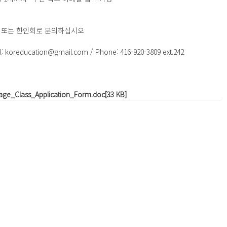
 또는 한인회로 문의하십시오
l: koreducation@gmail.com / Phone: 416-920-3809 ext.242
ge_Class_Application_Form.doc[33 KB]