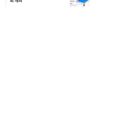
회 개최
공지사항
555 Avenue Road , Toronto,
Ontario, Canada M4V 2J7
T.
416-920-3809
/ F.
416-924-7305
E-mail:
kecca@korea.kr