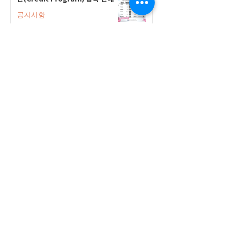
공지사항
2026-2027 한국어 학점반 등록 진
행 및 ‘슬기로운 고교생활 설명회’ 3
회 개최
공지사항
555 Avenue Road , Toronto,