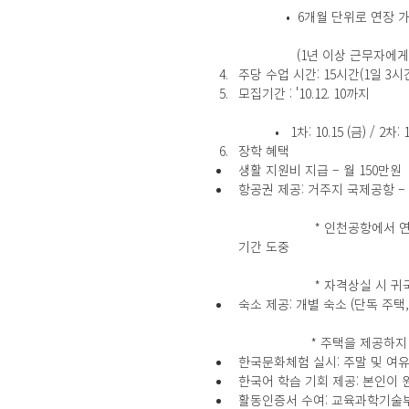
	   •  6개월 단위로 연
	      (1년 이상 근무
주당 수업 시간: 15시간(1일 3시간
모집기간 : '10.12. 10까지 
	•   1차: 10.15 (금) / 2차:
장학 혜택  
생활 지원비 지급 – 월 150만원  
항공권 제공: 거주지 국제공항 
		 * 인천공항에서 연수 장소/근무처(학교) 이동에 따른 교통편은 초청자 측이 제공하며, 장학
기간 도중
		 * 자격상실 시 
숙소 제공: 개별 숙소 (단독 주
		* 주택을 제공하
한국문화체험 실시: 주말 및 여유
한국어 학습 기회 제공: 본인이 
활동인증서 수여: 교육과학기술부장