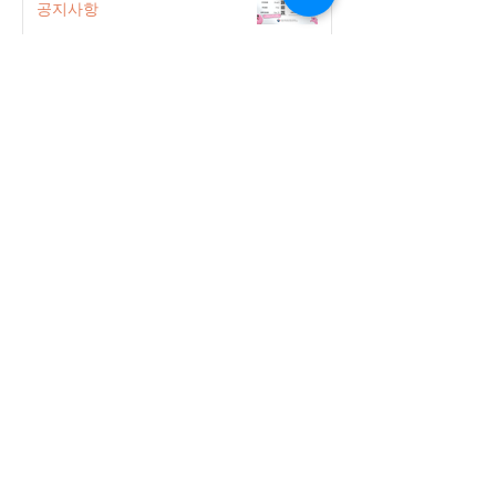
공지사항
2026-2027 한국어 학점반 등록 진
행 및 ‘슬기로운 고교생활 설명회’ 3
회 개최
공지사항
555 Avenue Road , Toronto,
Ontario, Canada M4V 2J7