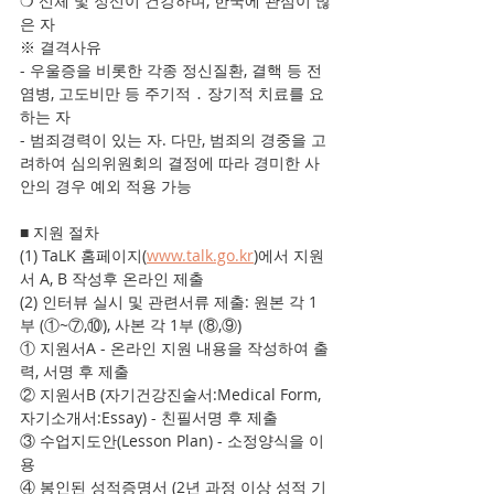
❍ 신체 및 정신이 건강하며, 한국에 관심이 많
은 자
※ 결격사유
- 우울증을 비롯한 각종 정신질환, 결핵 등 전
염병, 고도비만 등 주기적 ․ 장기적 치료를 요
하는 자
- 범죄경력이 있는 자. 다만, 범죄의 경중을 고
려하여 심의위원회의 결정에 따라 경미한 사
안의 경우 예외 적용 가능
■ 지원 절차
(1) TaLK 홈페이지(
www.talk.go.kr
)에서 지원
서 A, B 작성후 온라인 제출
(2) 인터뷰 실시 및 관련서류 제출: 원본 각 1
부 (①~⑦,⑩), 사본 각 1부 (⑧,⑨)
① 지원서A - 온라인 지원 내용을 작성하여 출
력, 서명 후 제출
② 지원서B (자기건강진술서:Medical Form, 
자기소개서:Essay) - 친필서명 후 제출
③ 수업지도안(Lesson Plan) - 소정양식을 이
용
④ 봉인된 성적증명서 (2년 과정 이상 성적 기