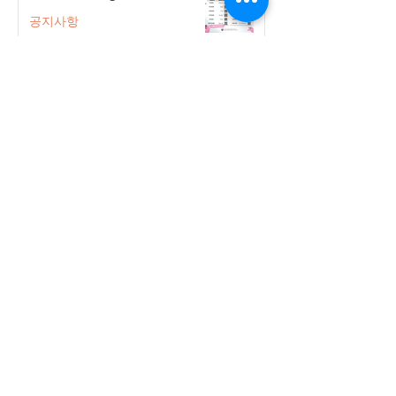
공지사항
2026-2027 한국어 학점반 등록 진
행 및 ‘슬기로운 고교생활 설명회’ 3
회 개최
공지사항
555 Avenue Road , Toronto,