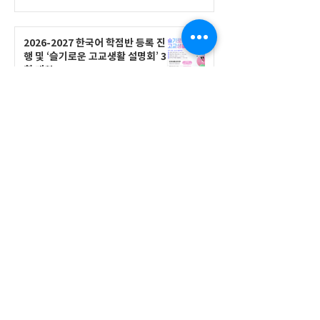
2026-2027 한국어 학점반 등록 진
행 및 ‘슬기로운 고교생활 설명회’ 3
회 개최
공지사항
555 Avenue Road , Toronto,
Ontario, Canada M4V 2J7
T.
416-920-3809
/ F.
416-924-7305
E-mail:
kecca@korea.kr