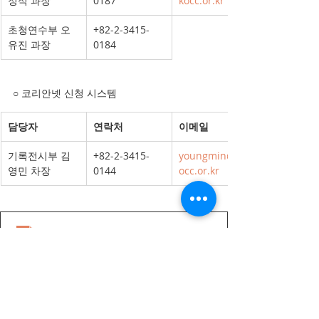
정식 과장
0187
kocc.or.kr
초청연수부 오
+82-2-3415-
유진 과장
0184
○ 코리안넷 신청 시스템
담당자
연락처
이메일
기록전시부 김
+82-2-3415-
youngmin@ok
영민 차장
0144
occ.or.kr
[붙임] 붙임 2. 2024 재외동포 청소년·대학생 모국연수
.pdf
PDF 다운로드 • 2.88MB
[붙임] 붙임 4. [신청자 전용] 온라인 신청시스템 사용방
.pdf
PDF 다운로드 • 119KB