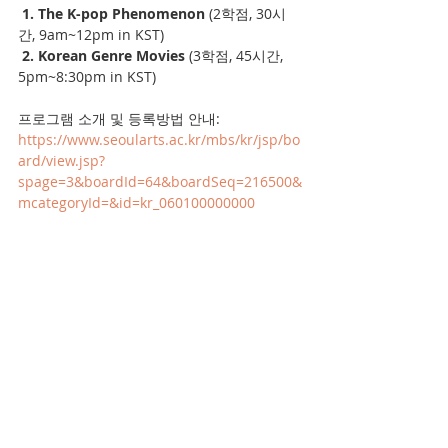
 1. The K-pop Phenomenon
 (2학점, 30시
간, 9am~12pm in KST)
 2. Korean Genre Movies
 (3학점, 45시간, 
5pm~8:30pm in KST)
프로그램 소개 및 등록방법 안내: 
https://www.seoularts.ac.kr/mbs/kr/jsp/bo
ard/view.jsp?
spage=3&boardId=64&boardSeq=216500&
mcategoryId=&id=kr_060100000000