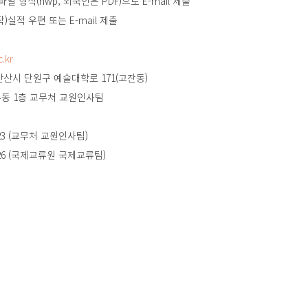
글파일 형식(hwp, 외국인은 PDF)으로 E-mail 제출
창작)실적 우편 또는 E-mail 제출
.kr
경기도 안산시 단원구 예술대학로 171(고잔동) 
   서울예술대학교 본부동 1층 교무처 교원인사팀
는 7123 (교무처 교원인사팀)
또는 7426 (국제교류원 국제교류팀) 