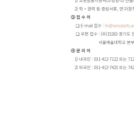
    1) 교원임용지원서(소정양식) 한
    2) 학‧경력 등 증빙서류, 연구(
 ③ 접 수 처
     ❏ E-mail 접수 : 
hr@seoularts.ac
     ❏ 우편 접수 : (우)15263 
                     
④ 문 의 처
    1) 내국인 : 031-412-7122 또
    2) 외국인 : 031-412-7425 