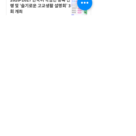
행 및 ‘슬기로운 고교생활 설명회’ 3
회 개최
공지사항
555 Avenue Road , Toronto,
Ontario, Canada M4V 2J7
T.
416-920-3809
/ F.
416-924-7305
E-mail:
kecca@korea.kr