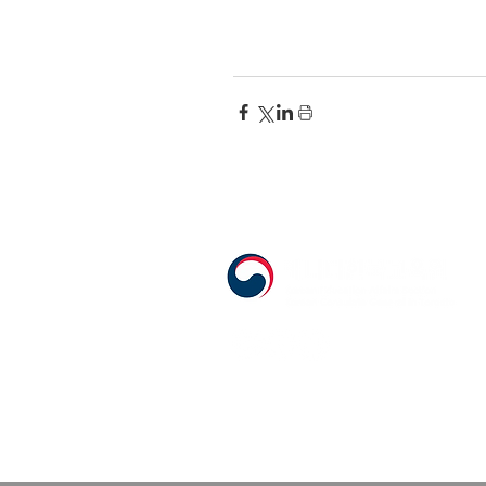
555 Avenue Road , Toronto, Ontario, C
T. 416-920-3809 / F. 416-924-7305
E-mail:
kecca@korea.kr