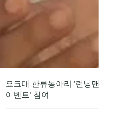
요크대 한류동아리 '런닝맨
이벤트' 참여